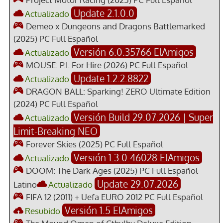
Update 2.1.0.0
Actualizado
Demeo x Dungeons and Dragons Battlemarked
(2025) PC Full Español
Versión 6.0.35766 ElAmigos
Actualizado
MOUSE: P.I. For Hire (2026) PC Full Español
Update 1.2.2.8822
Actualizado
DRAGON BALL: Sparking! ZERO Ultimate Edition
(2024) PC Full Español
Versión Build 29.07.2026 | Super
Actualizado
Limit-Breaking NEO
Forever Skies (2025) PC Full Español
Versión 1.3.0.46028 ElAmigos
Actualizado
DOOM: The Dark Ages (2025) PC Full Español
Update 29.07.2026
Latino
Actualizado
FIFA 12 (2011) + Uefa EURO 2012 PC Full Español
Versión 1.5 ElAmigos
Resubido