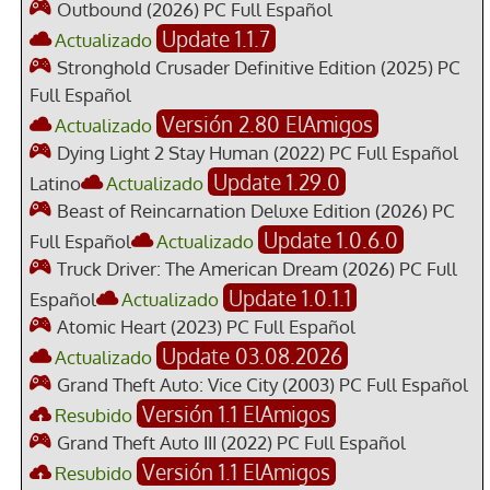
Outbound (2026) PC Full Español
Update 1.1.7
Actualizado
Stronghold Crusader Definitive Edition (2025) PC
Full Español
Versión 2.80 ElAmigos
Actualizado
Dying Light 2 Stay Human (2022) PC Full Español
Update 1.29.0
Latino
Actualizado
Beast of Reincarnation Deluxe Edition (2026) PC
Update 1.0.6.0
Full Español
Actualizado
Truck Driver: The American Dream (2026) PC Full
Update 1.0.1.1
Español
Actualizado
Atomic Heart (2023) PC Full Español
Update 03.08.2026
Actualizado
Grand Theft Auto: Vice City (2003) PC Full Español
Versión 1.1 ElAmigos
Resubido
Grand Theft Auto III (2022) PC Full Español
Versión 1.1 ElAmigos
Resubido