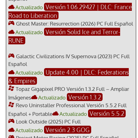
Versión 1.06.29427 | DLC: France
Actualizado
Road to Liberation
Ghost Master: Resurrection (2026) PC Full Español
Versión Solid Ice and Terror-
Actualizado
RUNE
Galactic Civilizations IV Supernova (2023) PC Full
Español
Update 4.00 | DLC: Federations
Actualizado
& Empires
Topaz Gigapixel PRO Versión 1.3.2 Full – Ampliar
Versión 1.3.2
Imágenes
Actualizado
Revo Uninstaller Professional Versión 5.5.2 Full
Versión 5.5.2
Español + Portable
Actualizado
Look Outside (2025) PC Full
Versión 2.3 GOG
Actualizado
Project Motor Racing (2025) PC Full Español