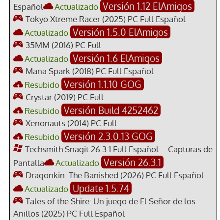
Versión 1.12 ElAmigos
Español
Actualizado
Tokyo Xtreme Racer (2025) PC Full Español
Versión 1.5.0 ElAmigos
Actualizado
35MM (2016) PC Full
Versión 1.6 ElAmigos
Actualizado
Mana Spark (2018) PC Full Español
Versión 1.1.10 GOG
Resubido
Crystar (2019) PC Full
Versión Build 4252462
Resubido
Xenonauts (2014) PC Full
Versión 2.3.0.13 GOG
Resubido
Techsmith Snagit 26.3.1 Full Español – Capturas de
Versión 26.3.1
Pantalla
Actualizado
Dragonkin: The Banished (2026) PC Full Español
Update 1.5.74
Actualizado
Tales of the Shire: Un juego de El Señor de los
Anillos (2025) PC Full Español