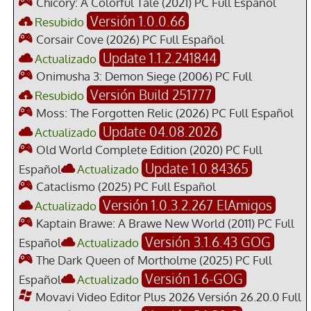
Chicory: A Colorful Tale (2021) PC Full Español
Versión 1.0.0.66
Resubido
Corsair Cove (2026) PC Full Español
Update 1.1.2.241844
Actualizado
Onimusha 3: Demon Siege (2006) PC Full
Versión Build 251777
Resubido
Moss: The Forgotten Relic (2026) PC Full Español
Update 04.08.2026
Actualizado
Old World Complete Edition (2020) PC Full
Update 1.0.84365
Español
Actualizado
Cataclismo (2025) PC Full Español
Versión 1.0.3.2.267 ElAmigos
Actualizado
Kaptain Brawe: A Brawe New World (2011) PC Full
Versión 3.1.6.43 GOG
Español
Actualizado
The Dark Queen of Mortholme (2025) PC Full
Versión 1.6-GOG
Español
Actualizado
Movavi Video Editor Plus 2026 Versión 26.20.0 Full