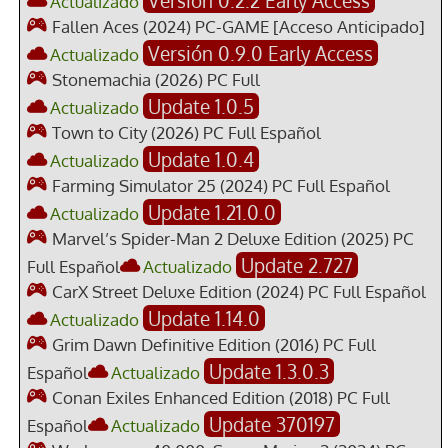
Actualizado
Fallen Aces (2024) PC-GAME [Acceso Anticipado]
Versión 0.9.0 Early Access
Actualizado
Stonemachia (2026) PC Full
Update 1.0.5
Actualizado
Town to City (2026) PC Full Español
Update 1.0.4
Actualizado
Farming Simulator 25 (2024) PC Full Español
Update 1.21.0.0
Actualizado
Marvel’s Spider-Man 2 Deluxe Edition (2025) PC
Update 2.727
Full Español
Actualizado
CarX Street Deluxe Edition (2024) PC Full Español
Update 1.14.0
Actualizado
Grim Dawn Definitive Edition (2016) PC Full
Update 1.3.0.3
Español
Actualizado
Conan Exiles Enhanced Edition (2018) PC Full
Update 370197
Español
Actualizado