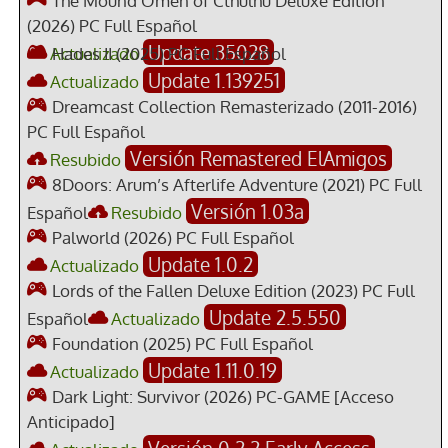
The Mound Omen of Cthulhu Deluxe Edition
(2026) PC Full Español
Update 35028
Actualizado
Hades II (2025) PC Full Español
Update 1.139251
Actualizado
Dreamcast Collection Remasterizado (2011-2016)
PC Full Español
Versión Remastered ElAmigos
Resubido
8Doors: Arum’s Afterlife Adventure (2021) PC Full
Versión 1.03a
Español
Resubido
Palworld (2026) PC Full Español
Update 1.0.2
Actualizado
Lords of the Fallen Deluxe Edition (2023) PC Full
Update 2.5.550
Español
Actualizado
Foundation (2025) PC Full Español
Update 1.11.0.19
Actualizado
Dark Light: Survivor (2026) PC-GAME [Acceso
Anticipado]
Versión 0.2.2 Early Access