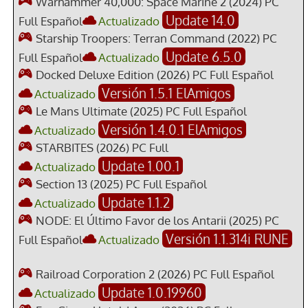
Warhammer 40,000: Space Marine 2 (2024) PC
Update 14.0
Full Español
Actualizado
Starship Troopers: Terran Command (2022) PC
Update 6.5.0
Full Español
Actualizado
Docked Deluxe Edition (2026) PC Full Español
Versión 1.5.1 ElAmigos
Actualizado
Le Mans Ultimate (2025) PC Full Español
Versión 1.4.0.1 ElAmigos
Actualizado
STARBITES (2026) PC Full
Update 1.00.1
Actualizado
Section 13 (2025) PC Full Español
Update 1.1.2
Actualizado
NODE: El Último Favor de los Antarii (2025) PC
Versión 1.1.314i RUNE
Full Español
Actualizado
Railroad Corporation 2 (2026) PC Full Español
Update 1.0.19960
Actualizado