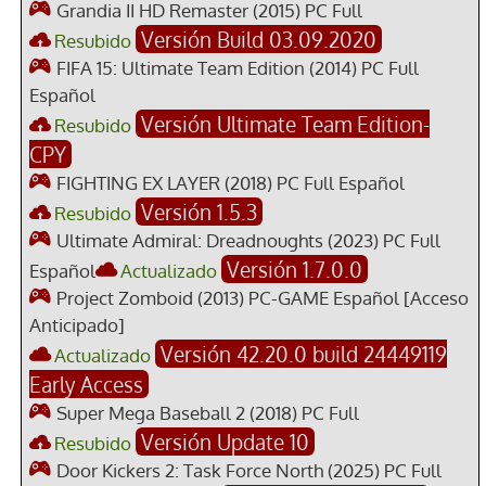
Grandia II HD Remaster (2015) PC Full
Versión Build 03.09.2020
Resubido
FIFA 15: Ultimate Team Edition (2014) PC Full
Español
Versión Ultimate Team Edition-
Resubido
CPY
FIGHTING EX LAYER (2018) PC Full Español
Versión 1.5.3
Resubido
Ultimate Admiral: Dreadnoughts (2023) PC Full
Versión 1.7.0.0
Español
Actualizado
Project Zomboid (2013) PC-GAME Español [Acceso
Anticipado]
Versión 42.20.0 build 24449119
Actualizado
Early Access
Super Mega Baseball 2 (2018) PC Full
Versión Update 10
Resubido
Door Kickers 2: Task Force North (2025) PC Full