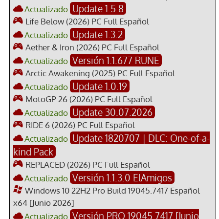
Update 1.5.8
Actualizado
Life Below (2026) PC Full Español
Update 1.3.2
Actualizado
Aether & Iron (2026) PC Full Español
Versión 1.1.677 RUNE
Actualizado
Arctic Awakening (2025) PC Full Español
Update 1.0.19
Actualizado
MotoGP 26 (2026) PC Full Español
Update 30.07.2026
Actualizado
RIDE 6 (2026) PC Full Español
Update 1820707 | DLC: One-of-a-
Actualizado
kind Pack
REPLACED (2026) PC Full Español
Versión 1.1.3.0 ElAmigos
Actualizado
Windows 10 22H2 Pro Build 19045.7417 Español
x64 [Junio 2026]
Versión PRO 19045.7417 [Junio
Actualizado