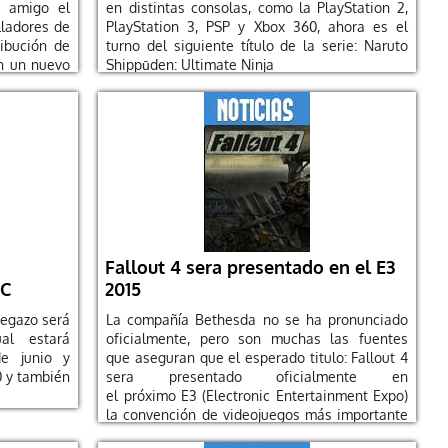
 amigo el
en distintas consolas, como la PlayStation 2,
lladores de
PlayStation 3, PSP y Xbox 360, ahora es el
ribución de
turno del siguiente título de la serie: Naruto
án un nuevo
Shippūden: Ultimate Ninja
Fallout 4 sera presentado en el E3
PC
2015
uegazo será
La compañía Bethesda no se ha pronunciado
ual estará
oficialmente, pero son muchas las fuentes
de junio y
que aseguran que el esperado titulo: Fallout 4
0 y también
sera presentado oficialmente en
el próximo E3 (Electronic Entertainment Expo)
la convención de videojuegos más importante
de la industria. En el próximo