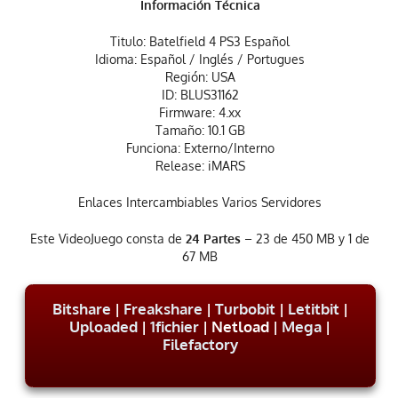
Información Técnica
Titulo: Batelfield 4 PS3 Español
Idioma: Español / Inglés / Portugues
Región: USA
ID: BLUS31162
Firmware: 4.xx
Tamaño: 10.1 GB
Funciona: Externo/Interno
Release: iMARS
Enlaces Intercambiables Varios Servidores
Este VideoJuego consta de
24 Partes
– 23 de 450 MB y 1 de
67 MB
Bitshare
|
Freakshare
|
Turbobit
|
Letitbit
|
Uploaded
|
1fichier
| Netload |
Mega
|
Filefactory