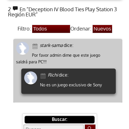
2
En “Deception IV Blood Ties Play Station 3
Región EUR”
Filtro:
Ordenar:
stark-sama
dice:
Por favor admin dime que este juego
saldrá para PC!!!
Richi
dice:
No es un juego exclusivo de Sony
Buscar: