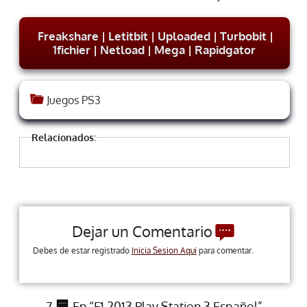
Freakshare
|
Letitbit
|
Uploaded
|
Turbobit
|
1fichier
|
Netload
|
Mega
|
Rapidgator
Juegos PS3
Relacionados:
Dejar un Comentario
Debes de estar registrado
Inicia Sesion Aqui
para comentar.
7
En “F1 2013 Play Station 3 Español”