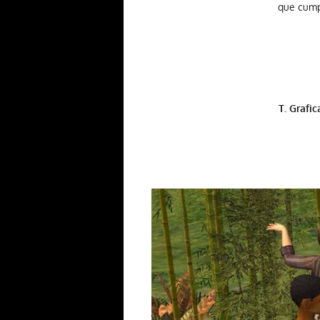
que cump
T. Grafic