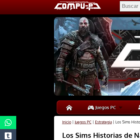
Juegos PC
Inicio
|
Juegos PC
|
Estrategia
|
Los Sims Histo
Los Sims Historias de N