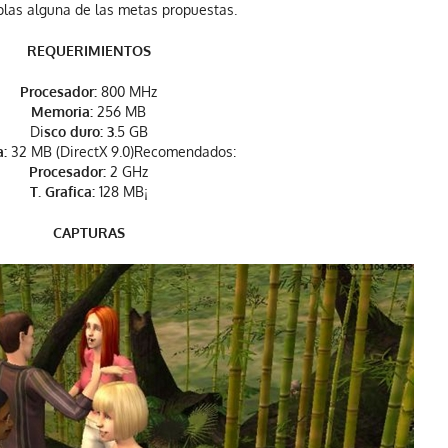
las alguna de las metas propuestas.
REQUERIMIENTOS
Procesador:
800 MHz
Memoria:
256 MB
Di
sco duro: 3
.5 GB
a:
32 MB (DirectX 9.0)Recomendados:
Procesador:
2 GHz
T. Grafica:
128 MB¡
CAPTURAS