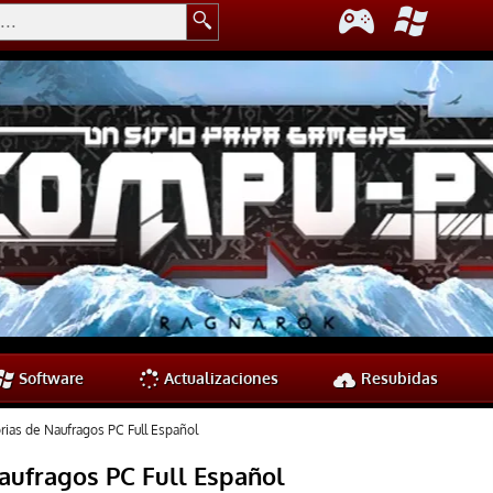
Software
Actualizaciones
Resubidas
rias de Naufragos PC Full Español
aufragos PC Full Español