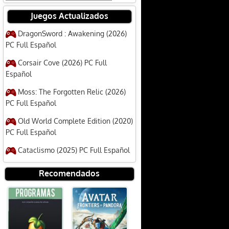
Juegos Actualizados
DragonSword : Awakening (2026)
PC Full Español
Corsair Cove (2026) PC Full
Español
Moss: The Forgotten Relic (2026)
PC Full Español
Old World Complete Edition (2020)
PC Full Español
Cataclismo (2025) PC Full Español
Recomendados