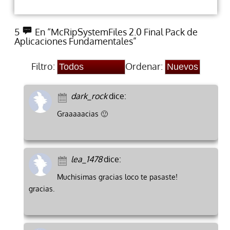
5
En “McRipSystemFiles 2.0 Final Pack de
Aplicaciones Fundamentales”
Filtro:
Ordenar:
dark_rock
dice:
Graaaaacias 🙂
lea_1478
dice:
Muchisimas gracias loco te pasaste!
gracias.