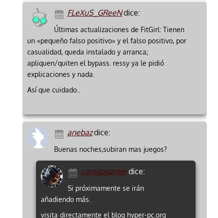
FLeXuS_GReeN
dice:
Últimas actualizaciones de FitGirl: Tienen
un «pequeño falso positivo» y el falso positivo, por
casualidad, queda instalado y arranca;
apliquen/quiten el bypass. ressy ya le pidió
explicaciones y nada.
Así que cuidado..
anebaz
dice:
Buenas noches,subiran mas juegos?
camilogamer
dice:
Si próximamente se irán
añadiendo más.
visita directamente el blog hyper-pc.org