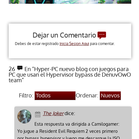
Dejar un Comentario
Debes de estar registrado
Inicia Sesion Aqui
para comentar.
26
En “Hyper-PC nuevo blog con juegos para
PC que usan el Hypervisor bypass de DenuvOwO
team”
Filtro:
Ordenar:
The Joker
dice:
Esta respuesta va dirigida a Camilogamer:
Yo jugue a Resident Evil Requiem 2 veces primero
por bypass hypervisor y luego me descargue la ISO