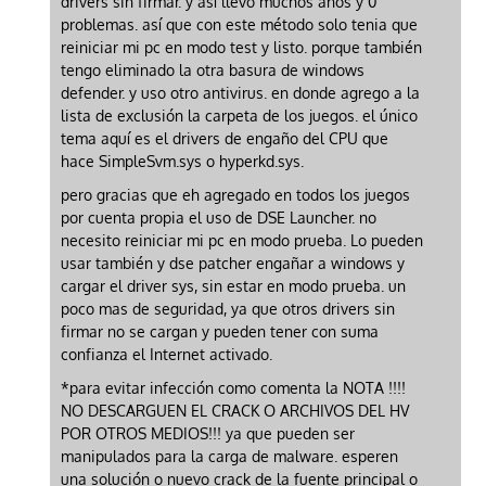
drivers sin firmar. y así llevo muchos años y 0
problemas. así que con este método solo tenia que
reiniciar mi pc en modo test y listo. porque también
tengo eliminado la otra basura de windows
defender. y uso otro antivirus. en donde agrego a la
lista de exclusión la carpeta de los juegos. el único
tema aquí es el drivers de engaño del CPU que
hace SimpleSvm.sys o hyperkd.sys.
pero gracias que eh agregado en todos los juegos
por cuenta propia el uso de DSE Launcher. no
necesito reiniciar mi pc en modo prueba. Lo pueden
usar también y dse patcher engañar a windows y
cargar el driver sys, sin estar en modo prueba. un
poco mas de seguridad, ya que otros drivers sin
firmar no se cargan y pueden tener con suma
confianza el Internet activado.
*para evitar infección como comenta la NOTA !!!!
NO DESCARGUEN EL CRACK O ARCHIVOS DEL HV
POR OTROS MEDIOS!!! ya que pueden ser
manipulados para la carga de malware. esperen
una solución o nuevo crack de la fuente principal o