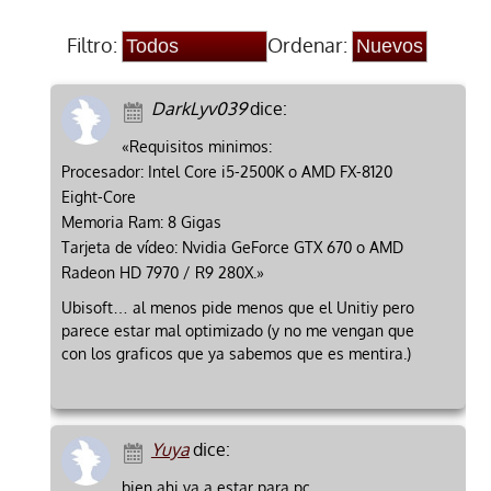
Filtro:
Ordenar:
DarkLyv039
dice:
«Requisitos minimos:
Procesador: Intel Core i5-2500K o AMD FX-8120
Eight-Core
Memoria Ram: 8 Gigas
Tarjeta de vídeo: Nvidia GeForce GTX 670 o AMD
Radeon HD 7970 / R9 280X.»
Ubisoft… al menos pide menos que el Unitiy pero
parece estar mal optimizado (y no me vengan que
con los graficos que ya sabemos que es mentira.)
Yuya
dice:
bien ahi va a estar para pc