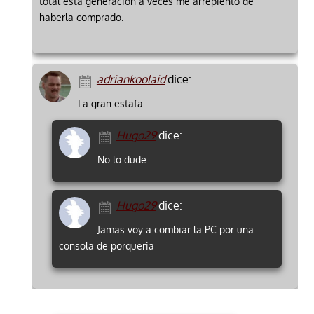
total esta generación a veces me arrepiento de
haberla comprado.
adriankoolaid
dice:
La gran estafa
Hugo29
dice:
No lo dude
Hugo29
dice:
Jamas voy a combiar la PC por una
consola de porqueria