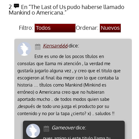
2
En “The Last of Us pudo haberse llamado
Mankind o Americana.”
Filtro:
Ordenar:
Kensan666
dice:
Este es uno de los pocos títulos en
consolas que llama mi atención , la verdad me
gustaría jugarlo alguna vez , y creo que el titulo que
escogieron al final iba mejor con lo que contaba la
historia … títulos como Mankind (Minkind es
erróneo) o Americana creo que no hubieran
aportado mucho .. de todos modos quien sabe
,después de todo uno juzga el producto por su
contenido y no por la tapa ¿cierto? x) .. saludos !!
Gameover
dice:
pues amigo si este titulo llama tu