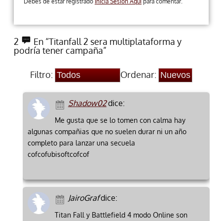
Debes de estar registrado
Inicia Sesion Aqui
para comentar.
2
En “Titanfall 2 sera multiplataforma y
podría tener campaña”
Filtro:
Ordenar:
Shadow02
dice:
Me gusta que se lo tomen con calma hay
algunas compañias que no suelen durar ni un año
completo para lanzar una secuela
cofcofubisoftcofcof
JairoGraf
dice:
Titan Fall y Battlefield 4 modo Online son