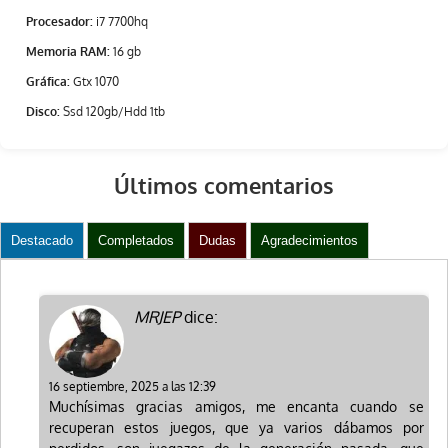
Procesador:
i7 7700hq
Memoria RAM:
16 gb
Gráfica:
Gtx 1070
Disco:
Ssd 120gb/Hdd 1tb
Últimos comentarios
Destacado
Completados
Dudas
Agradecimientos
MRJEP
dice:
16 septiembre, 2025
a las
12:39
Muchísimas gracias amigos, me encanta cuando se
recuperan estos juegos, que ya varios dábamos por