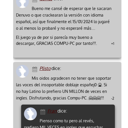
Bueno me cansé de esperar que le sacaran
Denuvo o que crackearan la versión con idioma
español, así que finalmente el 15/01/2024 lo jugaré
o al menos lo probaré y no esperaré más…
El juego ya de por si parecía muy bueno a
descargar, GRACIAS COMPU-PC por tanto!!!.
+1
Plisto
dice:
Mis oidos agradecen no tener que soportar
las voces del insoportable doblaje españej0 🤮. Si
no hay Latino lo prefiero UN MILLON de veces en
ingles. Disfrutando, gracias Compu-PC. 🤗🤗🤗!!!
-2
Fran
dice:
Pienso como tu pero al revés,
prefiero MIL VECES en ingles que escuchar