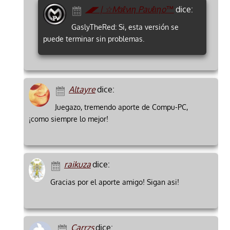
◢◤ | ☆Mзℓvιη Pauℓιηo™
dice:
GaslyTheRed: Si, esta versión se
puede terminar sin problemas.
Altayre
dice:
Juegazo, tremendo aporte de Compu-PC,
¡como siempre lo mejor!
raikuza
dice:
Gracias por el aporte amigo! Sigan asi!
Carrzs
dice: