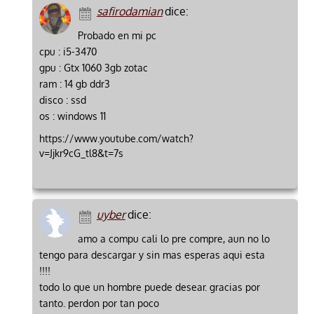
safirodamian
dice:
Probado en mi pc
cpu : i5-3470
gpu : Gtx 1060 3gb zotac
ram : 14 gb ddr3
disco : ssd
os : windows 11
https://www.youtube.com/watch?
v=Jjkr9cG_tl8&t=7s
uyber
dice:
amo a compu cali lo pre compre, aun no lo
tengo para descargar y sin mas esperas aqui esta
!!!!
todo lo que un hombre puede desear. gracias por
tanto. perdon por tan poco