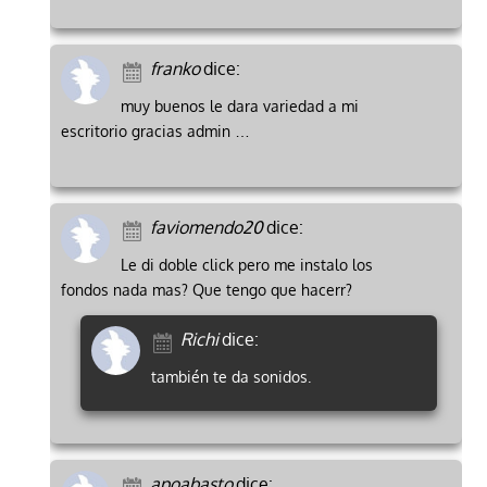
franko
dice:
muy buenos le dara variedad a mi
escritorio gracias admin …
faviomendo20
dice:
Le di doble click pero me instalo los
fondos nada mas? Que tengo que hacerr?
Richi
dice:
también te da sonidos.
apoabasto
dice: