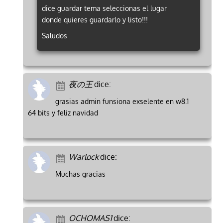
dice guardar tema seleccionas el lugar
donde quieres guardarlo y listo!!!
Saludos
夜の王
dice:
grasias admin funsiona exselente en w8.1
64 bits y feliz navidad
Warlock
dice:
Muchas gracias
OCHOMAS1
dice: