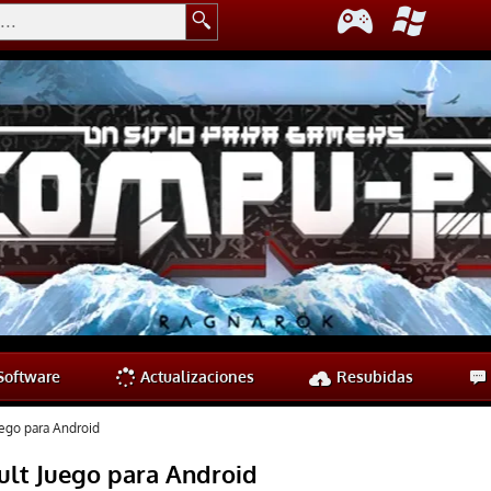
oftware
Actualizaciones
Resubidas
ego para Android
lt Juego para Android