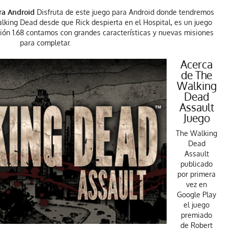
ra Android
Disfruta de este juego para Android donde tendremos
alking Dead desde que Rick despierta en el Hospital, es un juego
ión 1.68 contamos con grandes características y nuevas misiones
para completar.
Acerca
de The
Walking
Dead
Assault
Juego
The Walking
Dead
Assault
publicado
por primera
vez en
Google Play
el juego
premiado
de Robert