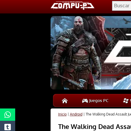
Juegos PC
S
Inicio
|
Android
|
The Walking Dead Assault Ju
The Walking Dead Assau