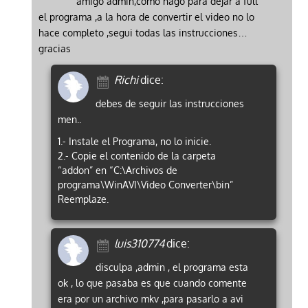
amigo admin,como hago para dejar a full
el programa ,a la hora de convertir el video no lo
hace completo ,segui todas las instrucciones…
gracias
Richi
dice:
debes de seguir las instrucciones
men..
1.- Instale el Programa, no lo inicie.
2.- Copie el contenido de la carpeta
“addon” en “C:\Archivos de
programa\WinAVI\Video Converter\bin”
Reemplaze.
luis310774
dice:
disculpa ,admin , el programa esta
ok , lo que pasaba es que cuando comente
era por un archivo mkv ,para pasarlo a avi