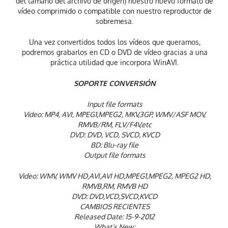
del tamaño del archivo de origen) nuestro nuevo formato de
vídeo comprimido o compatible con nuestro reproductor de
sobremesa.
Una vez convertidos todos los vídeos que queramos,
podremos grabarlos en CD o DVD de vídeo gracias a una
práctica utilidad que incorpora WinAVI.
SOPORTE CONVERSIÓN
Input file formats
Video: MP4, AVI, MPEG1,MPEG2, MKV,3GP, WMV/ASF MOV,
RMVB/RM, FLV/F4V,etc
DVD: DVD, VCD, SVCD, KVCD
BD: Blu-ray file
Output file formats
Video: WMV, WMV HD,AVI,AVI HD,MPEG1,MPEG2, MPEG2 HD,
RMVB,RM, RMVB HD
DVD: DVD,VCD,SVCD,KVCD
CAMBIOS RECIENTES
Released Date: 15-9-2012
What’s New: