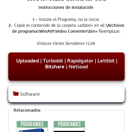
I
nstrucciones de Instalación
1.
– Instale el Programa, no lo inicie.
2.-
Copie el contenido de la carpeta «addon» en
«C:\Archivos
de programa\WinAVI\Video Converter\bin»
Reemplaze.
Enlaces Varios Servidores 1 Link
Uploaded |
Turbobit
|
Rapidgator
|
Letitbit
|
Bitshare |
Netload
Software
Relacionados: