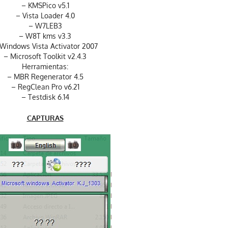
– KMSPico v5.1
– Vista Loader 4.0
– W7LEB3
– W8T kms v3.3
Windows Vista Activator 2007
– Microsoft Toolkit v2.4.3
Herramientas:
– MBR Regenerator 4.5
– RegClean Pro v6.21
– Testdisk 6.14
CAPTURAS