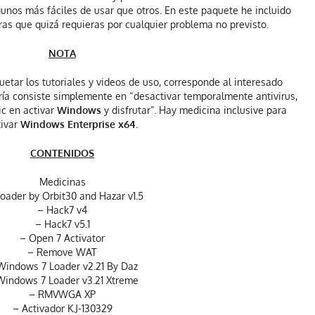
unos más fáciles de usar que otros. En este paquete he incluido
as que quizá requieras por cualquier problema no previsto.
NOTA
tar los tutoriales y videos de uso, corresponde al interesado
ría consiste simplemente en “desactivar temporalmente antivirus,
ic en activar
Windows
y disfrutar”. Hay medicina inclusive para
ivar
Windows Enterprise x64.
CONTENIDOS
Medicinas
oader by Orbit30 and Hazar v1.5
– Hack7 v4
– Hack7 v5.1
– Open 7 Activator
– Remove WAT
Windows 7 Loader v2.21 By Daz
Windows 7 Loader v3.21 Xtreme
– RMVWGA XP
– Activador K.J-130329