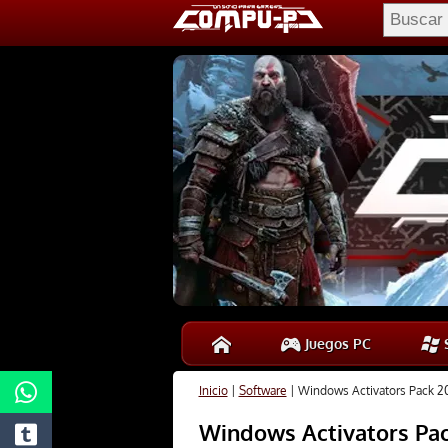
Juegos PC
S
Inicio
|
Software
|
Windows Activators Pack 2
Windows Activators Pac