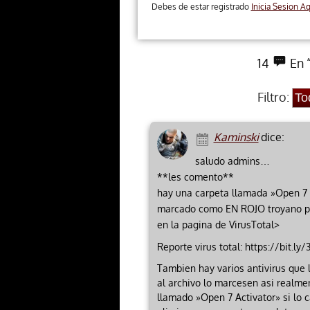
Debes de estar registrado
Inicia Sesion Aq
14
En 
Filtro:
Kaminski
dice:
saludo admins…
**les comento**
hay una carpeta llamada »Open 7 
marcado como EN ROJO troyano por
en la pagina de VirusTotal>
Reporte virus total: https://bit.ly
Tambien hay varios antivirus que 
al archivo lo marcesen asi realmen
llamado »Open 7 Activator» si lo 