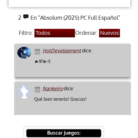
2
En “Absolum (2025) PC Full Español”
Filtro:
Ordenar:
HotDevelopment
dice:
🔥💯💫🤙
Nankeiro
dice:
Qué bien tenerlo! Gracias!
Buscar Juegos: