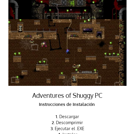
Adventures of Shuggy PC
Instrucciones de Instalación
1.
Descargar
2.
Descomprimir
3.
Ejecutar el .EXE