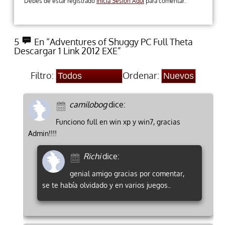
Debes de estar registrado
Inicia Sesion Aqui
para comentar.
5
En “Adventures of Shuggy PC Full Theta
Descargar 1 Link 2012 EXE”
Filtro:
Ordenar:
camilobog
dice:
Funciono full en win xp y win7, gracias
Admin!!!!
Richi
dice:
genial amigo gracias por comentar,
se te había olvidado y en varios juegos..