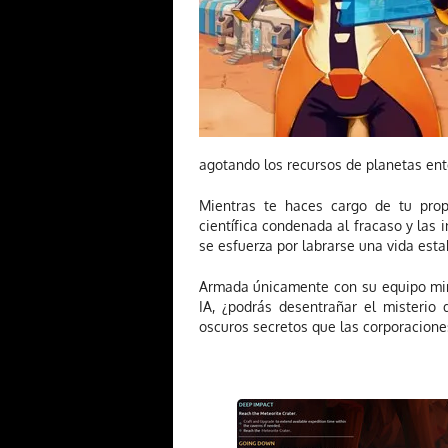
agotando los recursos de planetas ent
Mientras te haces cargo de tu prop
científica condenada al fracaso y las
se esfuerza por labrarse una vida esta
Armada únicamente con su equipo mine
IA, ¿podrás desentrañar el misterio
oscuros secretos que las corporacione