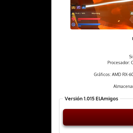
S
Procesador: Q
Gráficos: AMD RX-600
Almacenam
Versión 1.015 ElAmigos