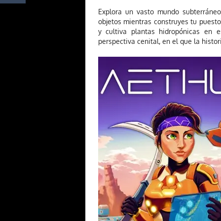
Explora un vasto mundo subterrán
objetos mientras construyes tu puesto
y cultiva plantas hidropónicas en e
perspectiva cenital, en el que la hist