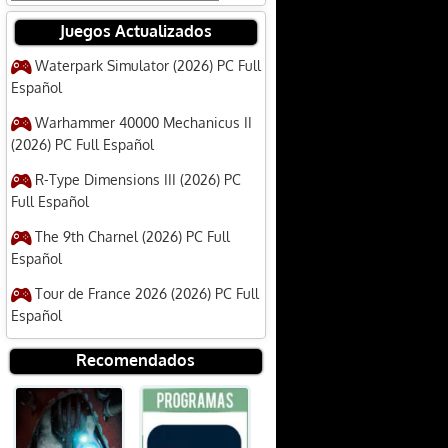
Juegos Actualizados
Waterpark Simulator (2026) PC Full
Español
Warhammer 40000 Mechanicus II
(2026) PC Full Español
R-Type Dimensions III (2026) PC
Full Español
The 9th Charnel (2026) PC Full
Español
Tour de France 2026 (2026) PC Full
Español
Recomendados