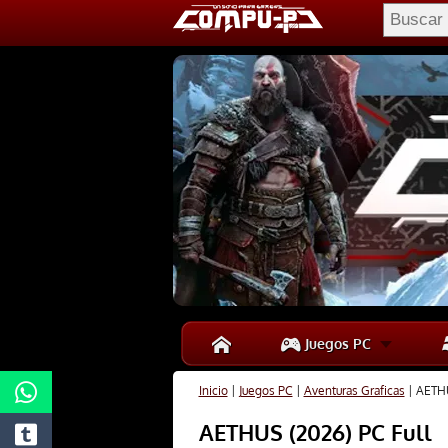
Juegos PC
Inicio
|
Juegos PC
|
Aventuras Graficas
|
AETHU
AETHUS (2026) PC Full