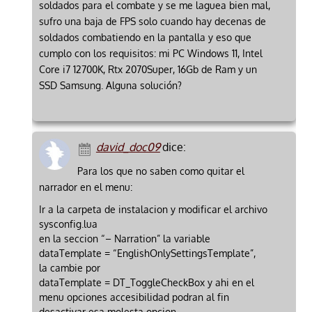
soldados para el combate y se me laguea bien mal,
sufro una baja de FPS solo cuando hay decenas de
soldados combatiendo en la pantalla y eso que
cumplo con los requisitos: mi PC Windows 11, Intel
Core i7 12700K, Rtx 2070Super, 16Gb de Ram y un
SSD Samsung. Alguna solución?
david_doc09
dice:
Para los que no saben como quitar el
narrador en el menu:
Ir a la carpeta de instalacion y modificar el archivo
sysconfig.lua
en la seccion “– Narration” la variable
dataTemplate = “EnglishOnlySettingsTemplate”,
la cambie por
dataTemplate = DT_ToggleCheckBox y ahi en el
menu opciones accesibilidad podran al fin
desactivar esa molesta opcion