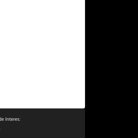
de Interes:
r