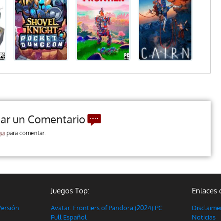
jar un Comentario
ui
para comentar.
Juegos Top:
Enlaces 
Versión
Avatar: Frontiers of Pandora (2024) PC
Disclaime
Full Español
Noticias