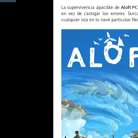
La supervivencia apacible de
Aloft P
en vez de castigar los errores. Sur
cualquier isla en tu nave particular. 