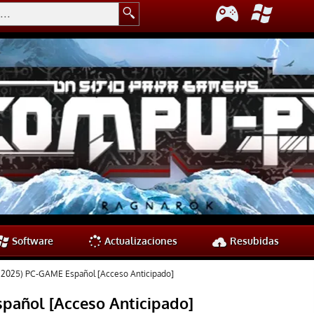
Software
Actualizaciones
Resubidas
 (2025) PC-GAME Español [Acceso Anticipado]
spañol [Acceso Anticipado]