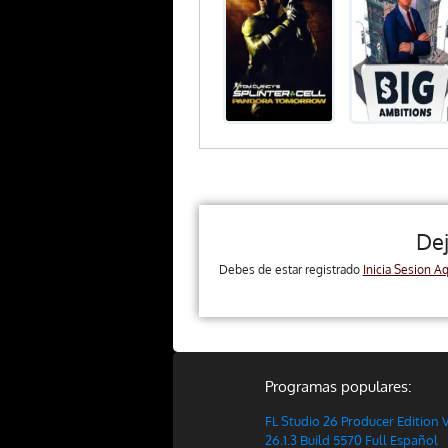
De
Debes de estar registrado
Inicia Sesion Aq
Programas populares:
FL Studio 26 Producer Edition 
26.1.3 Build 5570 Full Español