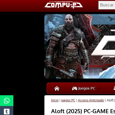
Juegos PC
Inicio
|
Juegos PC
|
Acceso Anticipado
|
Aloft
Aloft (2025) PC-GAME E