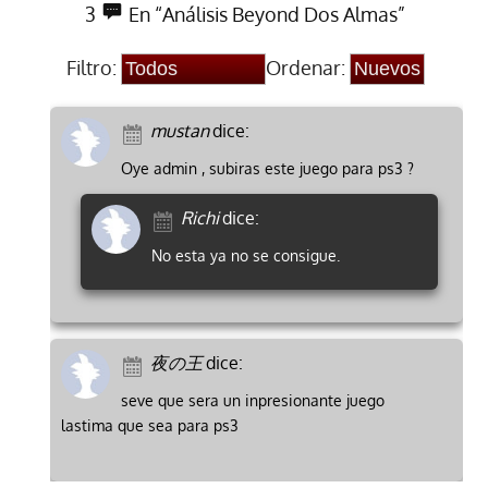
3
En “Análisis Beyond Dos Almas”
Filtro:
Ordenar:
mustan
dice:
Oye admin , subiras este juego para ps3 ?
Richi
dice:
No esta ya no se consigue.
夜の王
dice:
seve que sera un inpresionante juego
lastima que sea para ps3