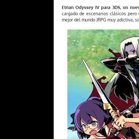
Etrian Odyssey IV para 3DS, un nue
cargado de escenarios clásicos pero 
mejor del mundo JRPG muy adictiva, so