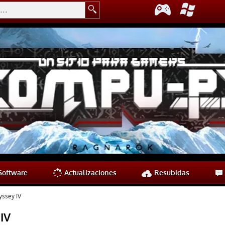
oftware
Actualizaciones
Resubidas
yssey IV
IV