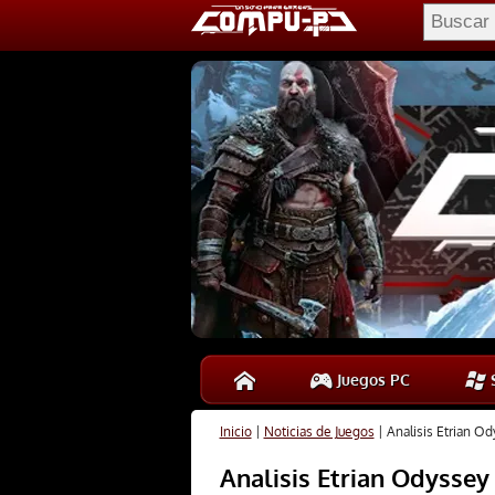
Juegos PC
S
Inicio
|
Noticias de Juegos
|
Analisis Etrian Od
Analisis Etrian Odyssey 