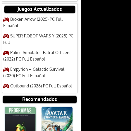
Juegos Actualizados
Broken Arrow (2025) PC Full
Español
SUPER ROBOT WARS Y (2025) PC
Full
Police Simulator: Patrol Officers
(2022) PC Full Español
Empyrion – Galactic Survival
(2020) PC Full Español
Outbound (2026) PC Full Español
Recomendados