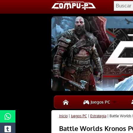
Juegos PC
Inicio
|
Juegos PC
|
Estrategia
|
Battle Worlds 
Battle Worlds Kronos P