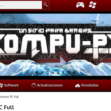
Software
Actualizaciones
Resubidas
Kronos PC Full
C Full