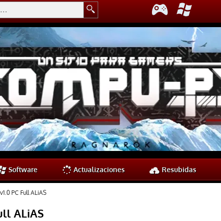
Software
Actualizaciones
Resubidas
v1.0 PC Full ALiAS
ull ALiAS