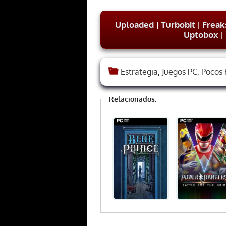
Uploaded
|
Turbobit
|
Freak
Uptobox
|
Estrategia
,
Juegos PC
,
Pocos 
Relacionados: