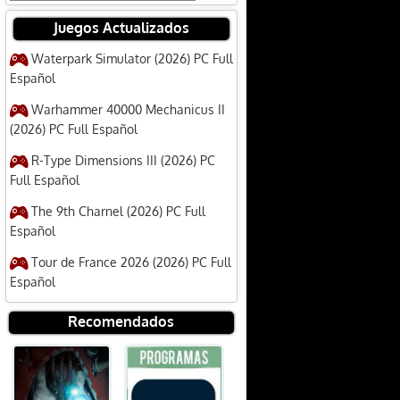
Juegos Actualizados
Waterpark Simulator (2026) PC Full
Español
Warhammer 40000 Mechanicus II
(2026) PC Full Español
R-Type Dimensions III (2026) PC
Full Español
The 9th Charnel (2026) PC Full
Español
Tour de France 2026 (2026) PC Full
Español
Recomendados