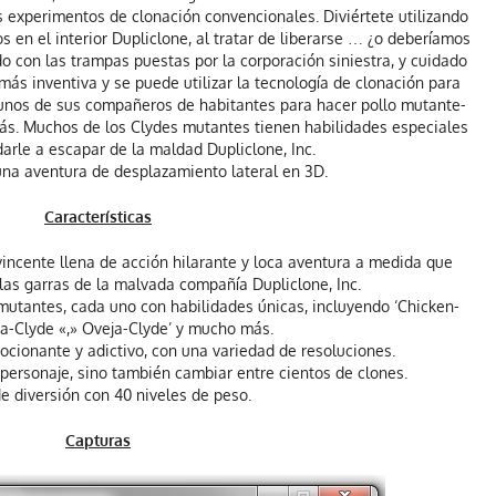
 experimentos de clonación convencionales. Diviértete utilizando
 en el interior Dupliclone, al tratar de liberarse … ¿o deberíamos
 con las trampas puestas por la corporación siniestra, y cuidado
ás inventiva y se puede utilizar la tecnología de clonación para
gunos de sus compañeros de habitantes para hacer pollo mutante-
ás. Muchos de los Clydes mutantes tienen habilidades especiales
rle a escapar de la maldad Dupliclone, Inc.
una aventura de desplazamiento lateral en 3D.
Características
ncente llena de acción hilarante y loca aventura a medida que
las garras de la malvada compañía Dupliclone, Inc.
utantes, cada uno con habilidades únicas, incluyendo ‘Chicken-
ana-Clyde «,» Oveja-Clyde’ y mucho más.
ionante y adictivo, con una variedad de resoluciones.
ersonaje, sino también cambiar entre cientos de clones.
e diversión con 40 niveles de peso.
Capturas