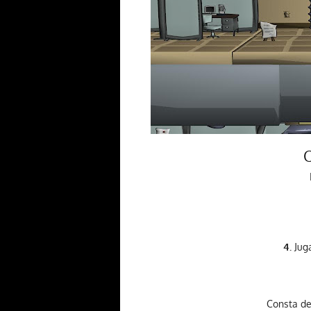
C
4.
Juga
Consta d