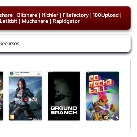
share
|
Bitshare
|
1fichier
|
Filefactory
|
180Upload
|
Letitbit
|
Muchshare
|
Rapidgator
Recursos