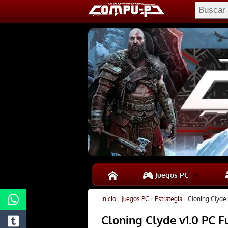
Juegos PC
Inicio
|
Juegos PC
|
Estrategia
|
Cloning Clyde 
Cloning Clyde v1.0 PC F