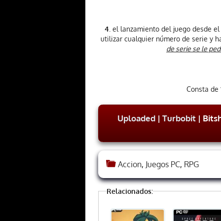
4
. el lanzamiento del juego desde e
utilizar cualquier número de serie y 
de serie se le ped
Consta de
Uploaded
|
Turbobit
| Bits
Accion
,
Juegos PC
,
RPG
Relacionados: