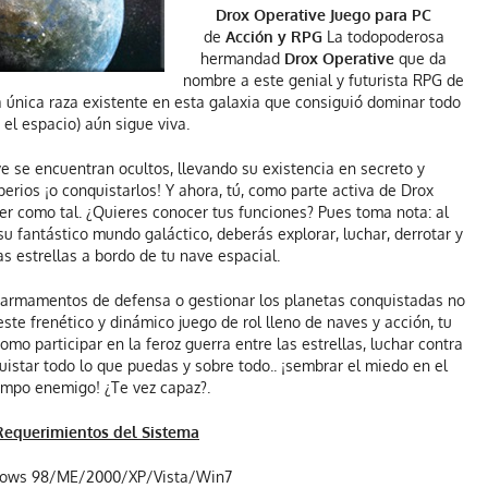
Drox Operative Juego para PC
de
Acción y RPG
La todopoderosa
hermandad
Drox Operative
que da
nombre a este genial y futurista RPG de
la única raza existente en esta galaxia que consiguió dominar todo
el espacio) aún sigue viva.
 se encuentran ocultos, llevando su existencia en secreto y
erios ¡o conquistarlos! Y ahora, tú, como parte activa de Drox
r como tal. ¿Quieres conocer tus funciones? Pues toma nota: al
u fantástico mundo galáctico, deberás explorar, luchar, derrotar y
as estrellas a bordo de tu nave espacial.
s armamentos de defensa o gestionar los planetas conquistadas no
ste frenético y dinámico juego de rol lleno de naves y acción, tu
mo participar en la feroz guerra entre las estrellas, luchar contra
quistar todo lo que puedas y sobre todo.. ¡sembrar el miedo en el
mpo enemigo! ¿Te vez capaz?.
Requerimientos del Sistema
ows 98/ME/2000/XP/Vista/Win7