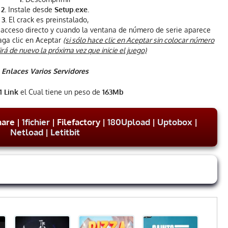
2.
Instale desde
Setup.exe.
3.
El crack es preinstalado,
l acceso directo y cuando la ventana de número de serie aparece
haga clic en Aceptar
(si sólo hace clic en Aceptar sin colocar número
irá de nuevo la próxima vez que inicie el juego)
Enlaces Varios Servidores
1 Link
el Cual tiene un peso de
163Mb
hare |
1fichier
| Filefactory |
180Upload
|
Uptobox
|
Netload
|
Letitbit