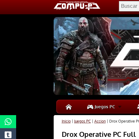
Juegos PC
Inicio
|
Juegos PC
|
Accion
|
Drox Operative PC
Drox Operative PC Full