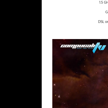
1.5 G
G
DSL or