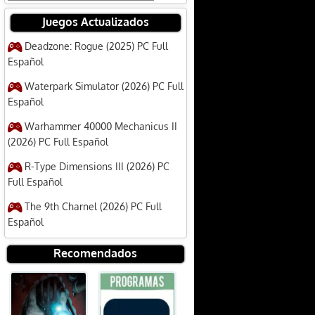
Juegos Actualizados
Deadzone: Rogue (2025) PC Full
Español
Waterpark Simulator (2026) PC Full
Español
Warhammer 40000 Mechanicus II
(2026) PC Full Español
R-Type Dimensions III (2026) PC
Full Español
The 9th Charnel (2026) PC Full
Español
Recomendados