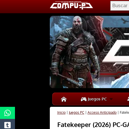
Juegos PC
Inicio
|
Juegos PC
|
Acceso Anticipado
|
Fatek
Fatekeeper (2026) PC-G