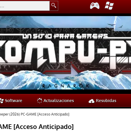
Software
Actualizaciones
Resubidas
eeper (2026) PC-GAME [Acceso Anticipado]
AME [Acceso Anticipado]