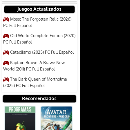
Juegos Actualizados
Moss: The Forgotten Relic (2026)
PC Full Español
Old World Complete Edition (2020)
PC Full Español
Cataclismo (2025) PC Full Español
Kaptain Brawe: A Brawe New
World (2011) PC Full Español
The Dark Queen of Mortholme
(2025) PC Full Español
Recomendados