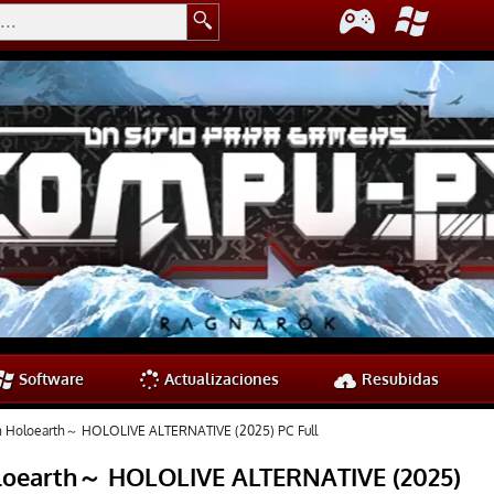
Software
Actualizaciones
Resubidas
n Holoearth～ HOLOLIVE ALTERNATIVE (2025) PC Full
loearth～ HOLOLIVE ALTERNATIVE (2025)