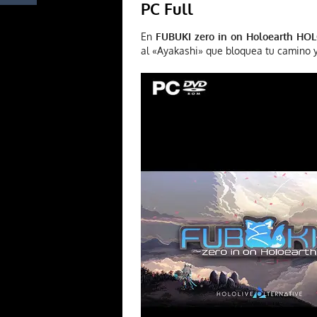
PC Full
En
FUBUKI zero in on Holoearth HO
al «Ayakashi» que bloquea tu camino y