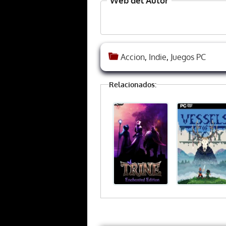
Web del Autor
Accion
,
Indie
,
Juegos PC
Relacionados: