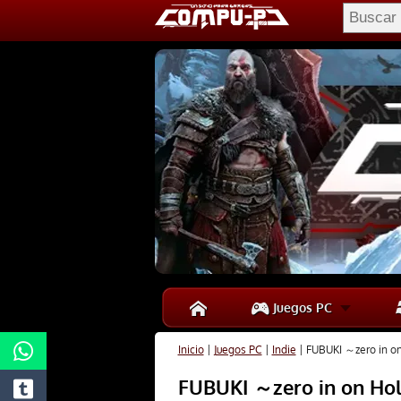
Juegos PC
Inicio
|
Juegos PC
|
Indie
|
FUBUKI ～zero in o
FUBUKI ～zero in on Ho