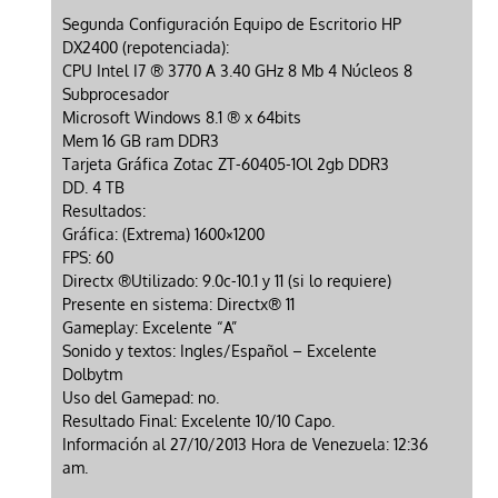
Segunda Configuración Equipo de Escritorio HP
DX2400 (repotenciada):
CPU Intel I7 ® 3770 A 3.40 GHz 8 Mb 4 Núcleos 8
Subprocesador
Microsoft Windows 8.1 ® x 64bits
Mem 16 GB ram DDR3
Tarjeta Gráfica Zotac ZT-60405-1Ol 2gb DDR3
DD. 4 TB
Resultados:
Gráfica: (Extrema) 1600×1200
FPS: 60
Directx ®Utilizado: 9.0c-10.1 y 11 (si lo requiere)
Presente en sistema: Directx® 11
Gameplay: Excelente “A”
Sonido y textos: Ingles/Español – Excelente
Dolbytm
Uso del Gamepad: no.
Resultado Final: Excelente 10/10 Capo.
Información al 27/10/2013 Hora de Venezuela: 12:36
am.