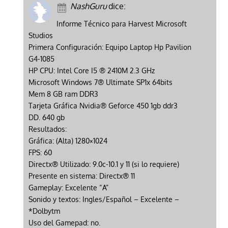
NashGuru
dice:
Informe Técnico para Harvest Microsoft
Studios
Primera Configuración: Equipo Laptop Hp Pavilion
G4-1085
HP CPU: Intel Core I5 ® 2410M 2.3 GHz
Microsoft Windows 7® Ultimate SP1x 64bits
Mem 8 GB ram DDR3
Tarjeta Gráfica Nvidia® Geforce 450 1gb ddr3
DD. 640 gb
Resultados:
Gráfica: (Alta) 1280×1024
FPS: 60
Directx® Utilizado: 9.0c-10.1 y 11 (si lo requiere)
Presente en sistema: Directx® 11
Gameplay: Excelente “A”
Sonido y textos: Ingles/Español – Excelente –
*Dolbytm
Uso del Gamepad: no.