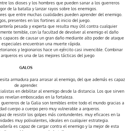
ntre los dioses y los hombres que pueden sanar a los guerreros
agor de la batalla y lanzar rayos sobre los enemigos.
libres que entre muchas cualidades pueden aprender del enemigo.
s, presentes en los fortines al inicio del juego.
fantería pesada y experta que resulta muy útil contra cualquier
mente temible, con la facultad de devolver al enemigo el daño
des capaces de causar un gran daño mediante alto poder de ataque
s especiales encuentran una muerte rápida.
orianos y legionarios hace un ejército casi invencible. Combinar
 arqueros es una de las mejores tácticas del juego
GALOS
ecesita armadura para arrasar al enemigo, del que además es capaz
de aprender.
alistas en debilitar al enemigo desde la distancia. Los que sirven
as revelan emboscadas en la fortaleza.
guerreros de la Galia son temibles entre todo el mundo gracias a
dad cuerpo a cuerpo pero muy vulnerable a arqueros.
z de resistir los golpes más contundentes. muy eficaces en la
nidades muy polivalentes, ideales en cualquier estrategia.
ballería es capaz de cargar contra el enemigo y la mejor de esta