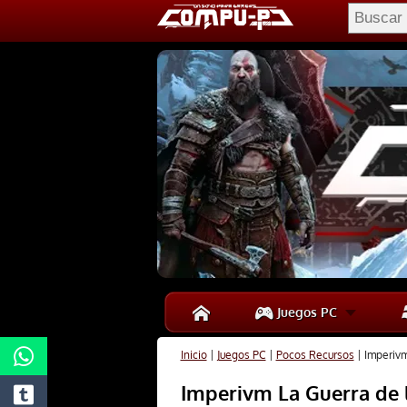
Juegos PC
Inicio
|
Juegos PC
|
Pocos Recursos
|
Imperivm
Imperivm La Guerra de l