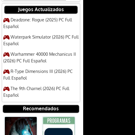
Juegos Actualizados
Deadzone: Rogue (2025) PC Full
Español
Waterpark Simulator (2026) PC Full
Español
Warhammer 40000 Mechanicus II
(2026) PC Full Español
R-Type Dimensions III (2026) PC
Full Español
The 9th Charnel (2026) PC Full
Español
Recomendados