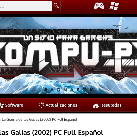
Software
Actualizaciones
Resubidas
 La Guerra de las Galias (2002) PC Full Español
as Galias (2002) PC Full Español