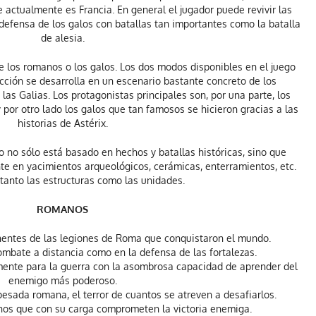
e actualmente es Francia. En general el jugador puede revivir las
 defensa de los galos con batallas tan importantes como la batalla
de alesia.
 los romanos o los galos. Los dos modos disponibles en el juego
acción se desarrolla en un escenario bastante concreto de los
as Galias. Los protagonistas principales son, por una parte, los
 por otro lado los galos que tan famosos se hicieron gracias a las
historias de Astérix.
o no sólo está basado en hechos y batallas históricas, sino que
e en yacimientos arqueológicos, cerámicas, enterramientos, etc.
 tanto las estructuras como las unidades.
ROMANOS
entes de las legiones de Roma que conquistaron el mundo.
combate a distancia como en la defensa de las fortalezas.
ente para la guerra con la asombrosa capacidad de aprender del
enemigo más poderoso.
 pesada romana, el terror de cuantos se atreven a desafiarlos.
anos que con su carga comprometen la victoria enemiga.