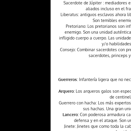
Sacerdote de Júpiter : mediadores e
aliados incluso en el fr
Liberatus: antiguos esclavos ahora 
Son temibles enemigo
Pretoriano: Los pretorianos son in
enemigo. Son una unidad auténtica
infligido cuerpo a cuerpo. Las unida
y/o habilidade
Consejo: Combinar sacerdotes con pret
sacerdotes, princeps y
Guerreros
: Infantería ligera que no n
Arquero:
Los arqueros galos son especi
de centinel
Guerrero con hacha: Los más expertos 
sus hachas. Una gran uni
Lancero:
Con poderosa armadura capa
defensa y en el ataque. Son u
Jinete: Jinetes que como toda la ca