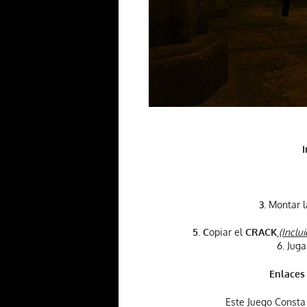
I
3
. Montar 
5. C
opiar el
CRACK
(Inclu
6. Jug
Enlaces
Este Juego Const