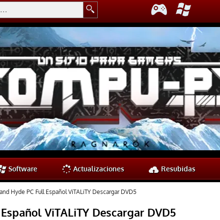
Software
Actualizaciones
Resubidas
l and Hyde PC Full Español ViTALiTY Descargar DVD5
l Español ViTALiTY Descargar DVD5