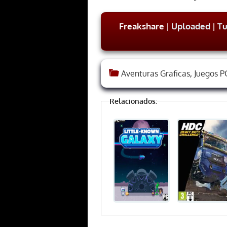
Freakshare |
Uploaded
|
Tu
Aventuras Graficas
,
Juegos P
Relacionados: