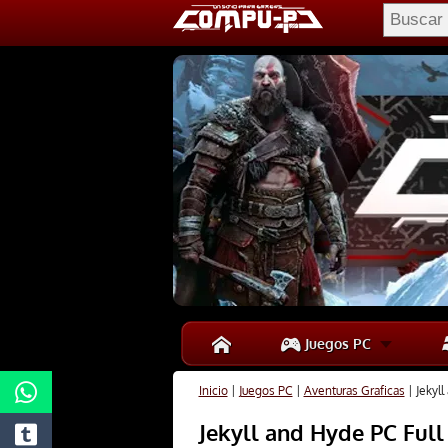
Juegos PC
Inicio
|
Juegos PC
|
Aventuras Graficas
|
Jekyl
Jekyll and Hyde PC Ful