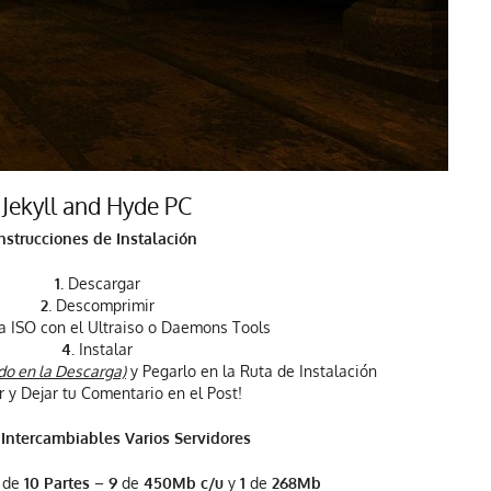
Jekyll and Hyde PC
nstrucciones de Instalación
1.
Descargar
2
. Descomprimir
la ISO con el Ultraiso o Daemons Tools
4.
Instalar
ido en la Descarga)
y Pegarlo en la Ruta de Instalación
ar y Dejar tu Comentario en el Post!
 Intercambiables Varios Servidores
a de
10 Partes
–
9
de
450Mb c/u
y
1
de
268Mb