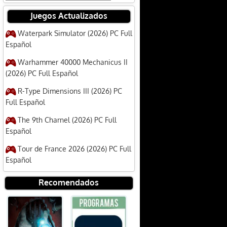
Juegos Actualizados
Waterpark Simulator (2026) PC Full
Español
Warhammer 40000 Mechanicus II
(2026) PC Full Español
R-Type Dimensions III (2026) PC
Full Español
The 9th Charnel (2026) PC Full
Español
Tour de France 2026 (2026) PC Full
Español
Recomendados