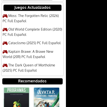
Juegos Actualizados
Moss: The Forgotten Relic (2026)
PC Full Español
Old World Complete Edition (2020)
PC Full Español
Cataclismo (2025) PC Full Español
Kaptain Brawe: A Brawe New
World (2011) PC Full Español
The Dark Queen of Mortholme
(2025) PC Full Español
Recomendados