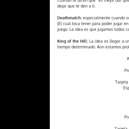
Cuando te dicen que “es mejor dar que 
dejar que te den a ti.
Deathmatch:
especialmente cuando so
(El cual toca tener para poder jugar e
juego. La idea es que jugamos todos c
King of the Hill:
La idea es llegar a u
tiempo determinado. Aun estamos prob
Pr
Tarjeta
Es
Pr
Tarjeta