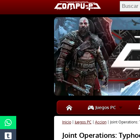
Juegos PC
Inicio
|
Juegos PC
|
Accion
|
Joint Operations:
Joint Operations: Typho