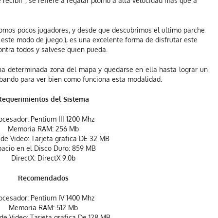
recibir”, se refiere a regalar plomo a alta velocidad mas que a
mos pocos jugadores, y desde que descubrimos el ultimo parche
n este modo de juego.), es una excelente forma de disfrutar este
ontra todos y salvese quien pueda.
na determinada zona del mapa y quedarse en ella hasta lograr un
ando para ver bien como funciona esta modalidad.
Requerimientos del Sistema
ocesador: Pentium III 1200 Mhz
Memoria RAM: 256 Mb
 de Video: Tarjeta grafica DE 32 MB
pacio en el Disco Duro: 859 MB
DirectX: DirectX 9.0b
Recomendados
ocesador: Pentium IV 1400 Mhz
Memoria RAM: 512 Mb
 de Video: Tarjeta grafica De 128 MB