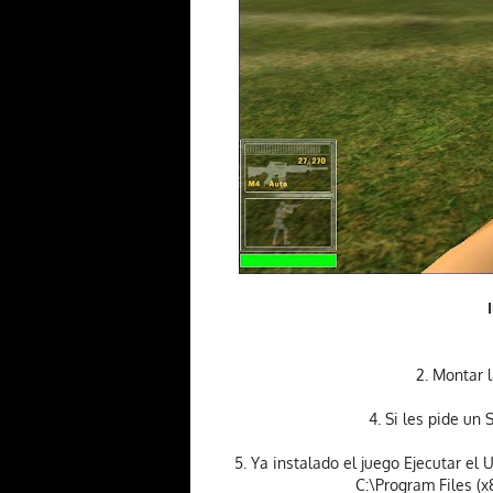
2. Montar 
4. Si les pide un
5. Ya instalado el juego Ejecutar el
C:\Program Files (