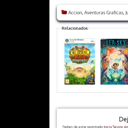
Accion
,
Aventuras Graficas
,
J
Relacionados:
De
Debes de estar registrado
Inicia Sesion Aq