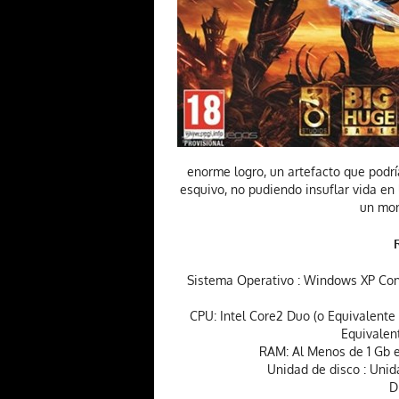
enorme logro, un artefacto que podrí
esquivo, no pudiendo insuflar vida en
un mort
Sistema Operativo : Windows XP Con
CPU: Intel Core2 Duo (o Equivalente
Equivalen
RAM: Al Menos de 1 Gb 
Unidad de disco : Unid
D