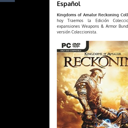
Español
Kingdoms of Amalur Reckoning Coll
hoy Traemos la Edición Colecc
expansiones Weapons & Armor Bundle
versión Coleccionista.