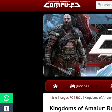
Juegos PC
Inicio
|
Juegos PC
|
ROL
|
Kingdoms of Amalur:
Kingdoms of Amalur: Re