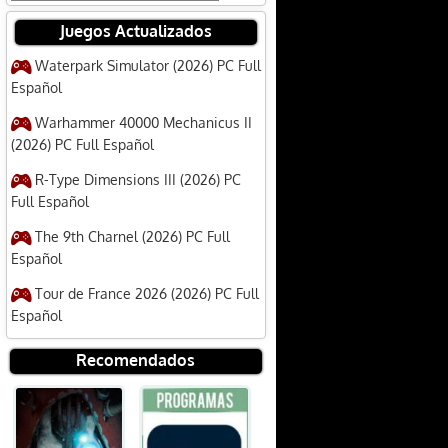
Juegos Actualizados
Waterpark Simulator (2026) PC Full
Español
Warhammer 40000 Mechanicus II
(2026) PC Full Español
R-Type Dimensions III (2026) PC
Full Español
The 9th Charnel (2026) PC Full
Español
Tour de France 2026 (2026) PC Full
Español
Recomendados