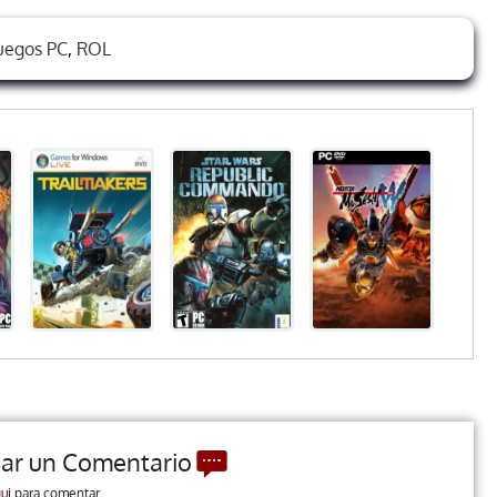
uegos PC
,
ROL
jar un Comentario
ui
para comentar.