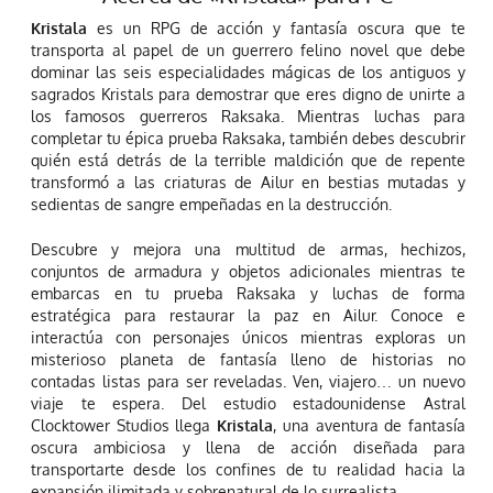
Kristala
es un RPG de acción y fantasía oscura que te
transporta al papel de un guerrero felino novel que debe
dominar las seis especialidades mágicas de los antiguos y
sagrados Kristals para demostrar que eres digno de unirte a
los famosos guerreros Raksaka. Mientras luchas para
completar tu épica prueba Raksaka, también debes descubrir
quién está detrás de la terrible maldición que de repente
transformó a las criaturas de Ailur en bestias mutadas y
sedientas de sangre empeñadas en la destrucción.
Descubre y mejora una multitud de armas, hechizos,
conjuntos de armadura y objetos adicionales mientras te
embarcas en tu prueba Raksaka y luchas de forma
estratégica para restaurar la paz en Ailur. Conoce e
interactúa con personajes únicos mientras exploras un
misterioso planeta de fantasía lleno de historias no
contadas listas para ser reveladas. Ven, viajero… un nuevo
viaje te espera. Del estudio estadounidense Astral
Clocktower Studios llega
Kristala
, una aventura de fantasía
oscura ambiciosa y llena de acción diseñada para
transportarte desde los confines de tu realidad hacia la
expansión ilimitada y sobrenatural de lo surrealista.