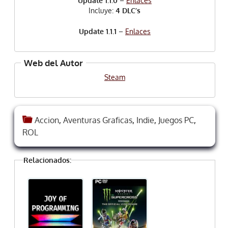
Update 1.1.0
–
Enlaces
Incluye:
4 DLC’s
Update 1.1.1
–
Enlaces
Web del Autor
Steam
Accion
,
Aventuras Graficas
,
Indie
,
Juegos PC
,
ROL
Relacionados: