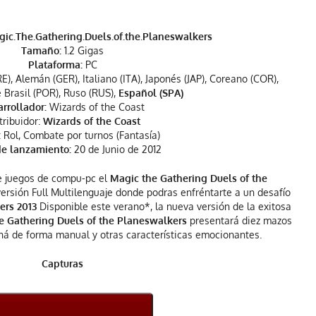
ic.The.Gathering.Duels.of.the.Planeswalkers
Tamaño:
1.2 Gigas
Plataforma:
PC
E), Alemán (GER), Italiano (ITA), Japonés (JAP), Coreano (COR),
 Brasil (POR), Ruso (RUS),
Español (SPA)
rrollador:
Wizards of the Coast
tribuidor:
Wizards of the Coast
:
Rol, Combate por turnos (Fantasía)
e lanzamiento:
20 de Junio de 2012
de juegos de compu-pc el
Magic the Gathering Duels of the
ersión Full Multilenguaje donde podras enfréntarte a un desafío
ers 2013
Disponible este verano*, la nueva versión de la exitosa
e Gathering Duels of the Planeswalkers
presentará diez mazos
ná de forma manual y otras características emocionantes.
Capturas