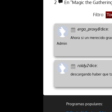
2
En “Magic the Gathering
Filtro:
ergo_proxy8
dice:
Ahora si un merecido grac
Admin
roldy2
dice:
descargando haber que ta
Programas populares: