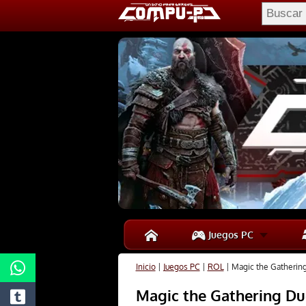
Juegos PC
Inicio
|
Juegos PC
|
ROL
|
Magic the Gathering
Magic the Gathering Due