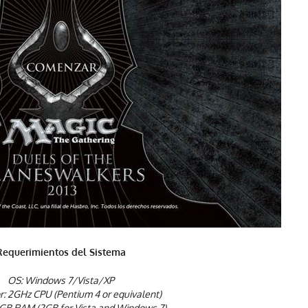
Requerimientos del Sistema
OS: Windows 7/Vista/XP
r: 2GHz CPU (Pentium 4 or equivalent)
GB RAM (2GB for Vista and Windows 7)