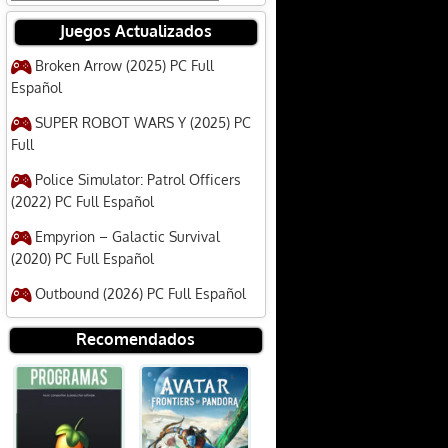
Juegos Actualizados
Broken Arrow (2025) PC Full
Español
SUPER ROBOT WARS Y (2025) PC
Full
Police Simulator: Patrol Officers
(2022) PC Full Español
Empyrion – Galactic Survival
(2020) PC Full Español
Outbound (2026) PC Full Español
Recomendados