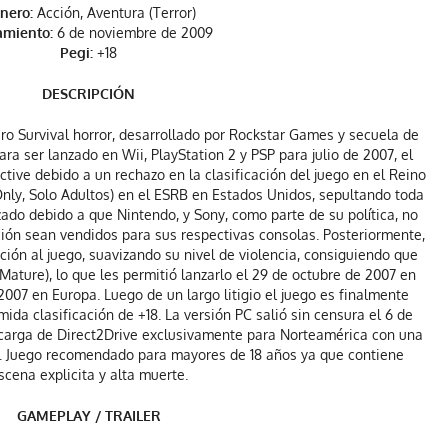
nero:
Acción, Aventura (Terror)
amiento:
6 de noviembre de 2009
Pegi:
+18
DESCRIPCIÓN
o Survival horror, desarrollado por Rockstar Games y secuela de
a ser lanzado en Wii, PlayStation 2 y PSP para julio de 2007, el
tive debido a un rechazo en la clasificación del juego en el Reino
Only, Solo Adultos) en el ESRB en Estados Unidos, sepultando toda
zado debido a que Nintendo, y Sony, como parte de su política, no
ción sean vendidos para sus respectivas consolas. Posteriormente,
ión al juego, suavizando su nivel de violencia, consiguiendo que
Mature), lo que les permitió lanzarlo el 29 de octubre de 2007 en
2007 en Europa. Luego de un largo litigio el juego es finalmente
ida clasificación de +18. La versión PC salió sin censura el 6 de
carga de Direct2Drive exclusivamente para Norteamérica con una
B. Juego recomendado para mayores de 18 años ya que contiene
scena explicita y alta muerte.
GAMEPLAY / TRAILER