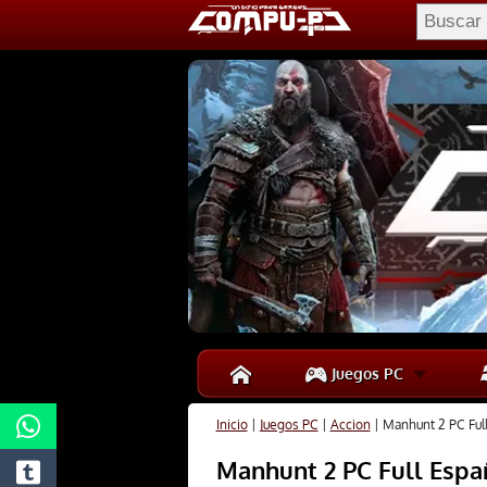
Juegos PC
Inicio
|
Juegos PC
|
Accion
|
Manhunt 2 PC Ful
Manhunt 2 PC Full Espa