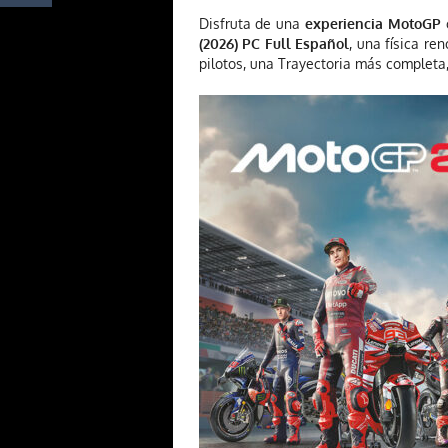
Disfruta de una
experiencia MotoGP
c
(2026) PC Full Español
, una física r
pilotos, una Trayectoria más completa