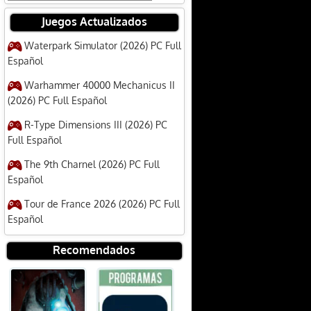
Juegos Actualizados
Waterpark Simulator (2026) PC Full
Español
Warhammer 40000 Mechanicus II
(2026) PC Full Español
R-Type Dimensions III (2026) PC
Full Español
The 9th Charnel (2026) PC Full
Español
Tour de France 2026 (2026) PC Full
Español
Recomendados