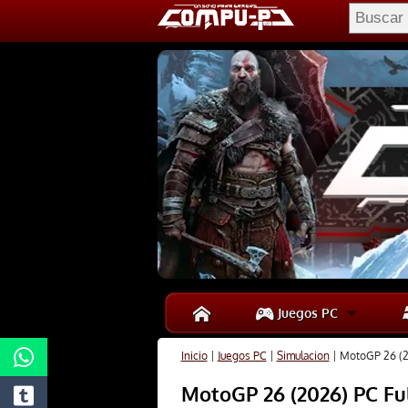
Juegos PC
Inicio
|
Juegos PC
|
Simulacion
|
MotoGP 26 (2
MotoGP 26 (2026) PC Fu