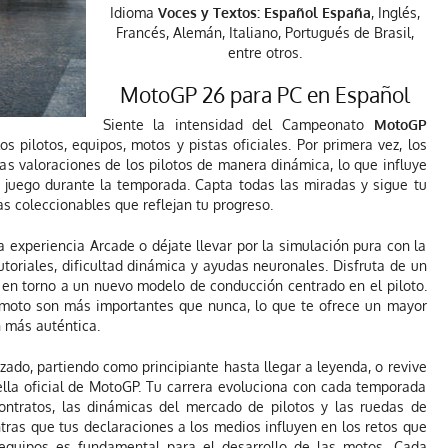
Idioma
Voces y Textos: Español España
, Inglés,
Francés, Alemán, Italiano, Portugués de Brasil,
entre otros.
MotoGP 26 para PC en Español
Siente la intensidad del Campeonato
MotoGP
 pilotos, equipos, motos y pistas oficiales. Por primera vez, los
as valoraciones de los pilotos de manera dinámica, lo que influye
 juego durante la temporada. Capta todas las miradas y sigue tu
s coleccionables que reflejan tu progreso.
 experiencia Arcade o déjate llevar por la simulación pura con la
toriales, dificultad dinámica y ayudas neuronales. Disfruta de un
a en torno a un nuevo modelo de conducción centrado en el piloto.
 moto son más importantes que nunca, lo que te ofrece un mayor
 más auténtica.
izado, partiendo como principiante hasta llegar a leyenda, o revive
rella oficial de MotoGP. Tu carrera evoluciona con cada temporada
ontratos, las dinámicas del mercado de pilotos y las ruedas de
tras que tus declaraciones a los medios influyen en los retos que
 equipos es fundamental para el desarrollo de las motos. Cada