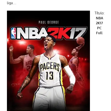
liga…
Título:
NBA
2K17
PC
Full