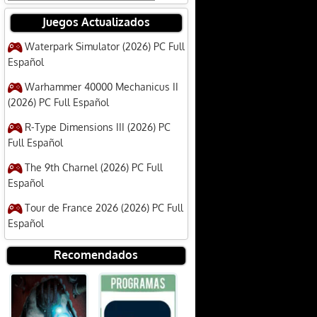
Juegos Actualizados
Waterpark Simulator (2026) PC Full
Español
Warhammer 40000 Mechanicus II
(2026) PC Full Español
R-Type Dimensions III (2026) PC
Full Español
The 9th Charnel (2026) PC Full
Español
Tour de France 2026 (2026) PC Full
Español
Recomendados