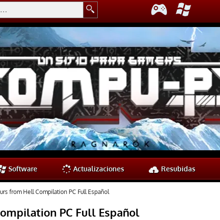
Software
Actualizaciones
Resubidas
rs from Hell Compilation PC Full Español
ompilation PC Full Español