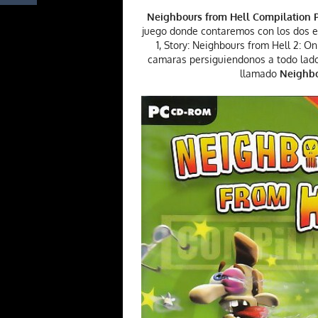
Neighbours from Hell Compilation 
juego donde contaremos con los dos e
1, Story: Neighbours from Hell 2: 
camaras persiguiendonos a todo lado
llamado
Neighbo