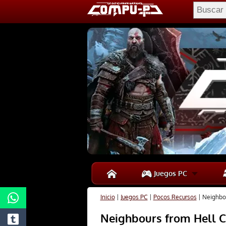
Juegos PC
Inicio
|
Juegos PC
|
Pocos Recursos
|
Neighbou
Neighbours from Hell C