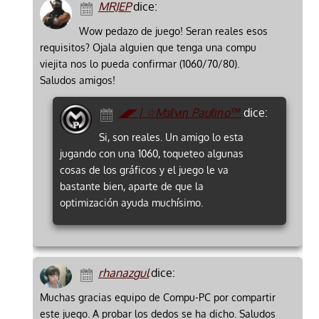
MRJEP
dice:
Wow pedazo de juego! Seran reales esos
requisitos? Ojala alguien que tenga una compu
viejita nos lo pueda confirmar (1060/70/80).
Saludos amigos!
◢◤ | ☆Mзℓvιη Pauℓιηo™
dice:
Si, son reales. Un amigo lo esta
jugando con una 1060, toqueteo algunas
cosas de los gráficos y el juego le va
bastante bien, aparte de que la
optimización ayuda muchísimo.
rhanazgul
dice:
Muchas gracias equipo de Compu-PC por compartir
este juego. A probar los dedos se ha dicho. Saludos