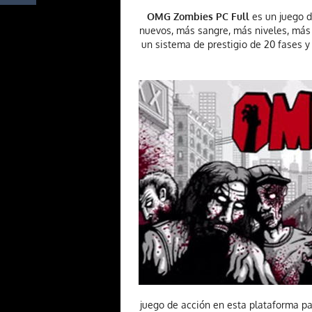
OMG Zombies PC Full
es un juego d
nuevos, más sangre, más niveles, más 
un sistema de prestigio de 20 fases y 
juego de acción en esta plataforma pa