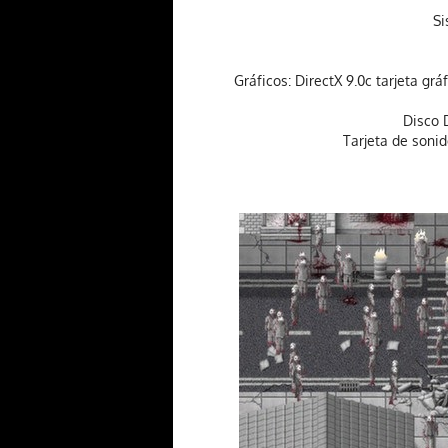
Si
Gráficos: DirectX 9.0c tarjeta g
Disco 
Tarjeta de sonid