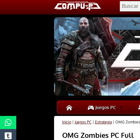
Juegos PC
Inicio
|
Juegos PC
|
Estrategia
|
OMG Zombies 
OMG Zombies PC Full