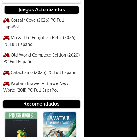
Juegos Actualizados
Corsair Cove (2026) PC Full
Español
Moss: The Forgotten Relic (2026)
PC Full Español
Old World Complete Edition (2020)
PC Full Español
Cataclismo (2025) PC Full Español
Kaptain Brawe: A Brawe New
World (2011) PC Full Español
Recomendados