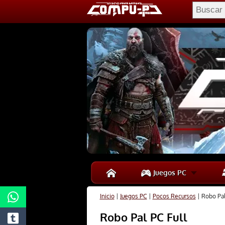
Juegos PC
Inicio
|
Juegos PC
|
Pocos Recursos
|
Robo Pal
Robo Pal PC Full