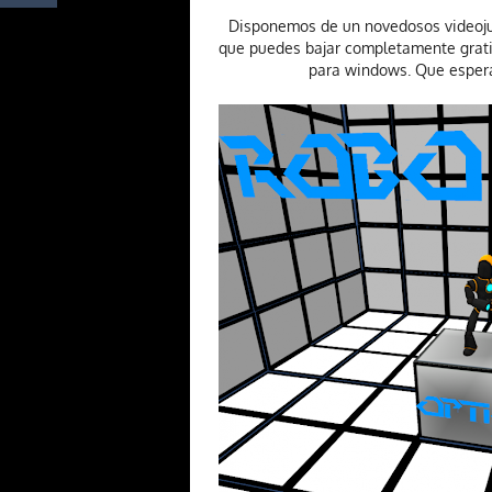
Disponemos de un novedosos videoj
que puedes bajar completamente gratis.
para windows. Que espera