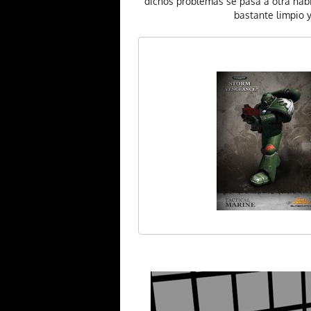
dichos problemas se pasa a otra habi
bastante limpio y