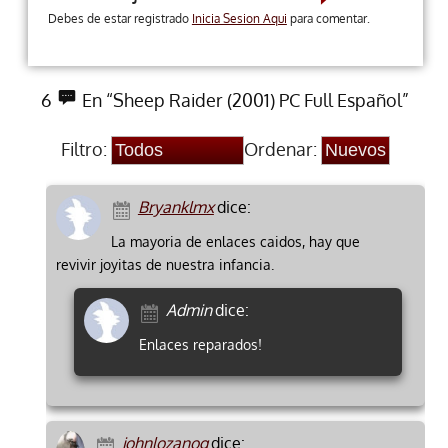
Debes de estar registrado
Inicia Sesion Aqui
para comentar.
6
En “Sheep Raider (2001) PC Full Español”
Filtro:
Ordenar:
Bryanklmx
dice:
La mayoria de enlaces caidos, hay que
revivir joyitas de nuestra infancia.
Admin
dice:
Enlaces reparados!
johnlozanog
dice: