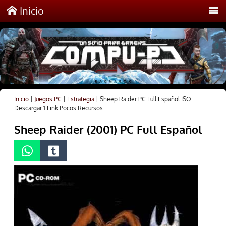
Inicio
Inicio
|
Juegos PC
|
Estrategia
|
Sheep Raider PC Full Español ISO
Descargar 1 Link Pocos Recursos
Sheep Raider (2001) PC Full Español