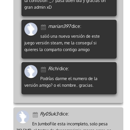
la confusion ._./ pasa buen dia y gracias oh
gran admin xD
marian397
dice:
salió una nueva versión de este
juego versión steam, me la conseguí si
quieres la comparto contigo amigo
Richi
dice:
Podrías darme el numero de la
versión amigo? o el nombre.. gracias.
Ry05uk3
dice:
En JumboFile esta incompleto, solo pesa