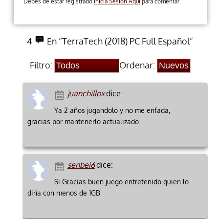
Debes de estar registrado
Inicia Sesion Aqui
para comentar.
4
En “TerraTech (2018) PC Full Español”
Filtro:
Ordenar:
juanchillox
dice:
Ya 2 años jugandolo y no me enfada,
gracias por mantenerlo actualizado
senbei6
dice:
Si Gracias buen juego entretenido quien lo
diría con menos de 1GB