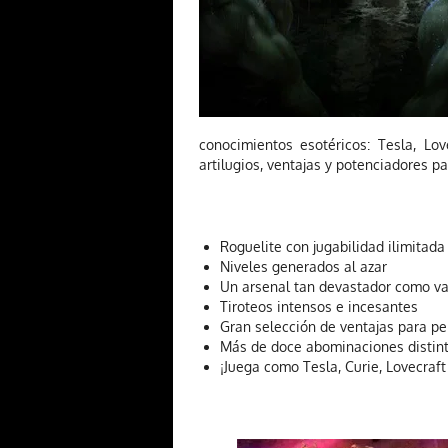
conocimientos esotéricos: Tesla, Lov
artilugios, ventajas y potenciadores p
Roguelite con jugabilidad ilimitada
Niveles generados al azar
Un arsenal tan devastador como va
Tiroteos intensos e incesantes
Gran selección de ventajas para pe
Más de doce abominaciones distint
¡Juega como Tesla, Curie, Lovecraft