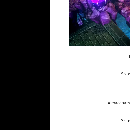
Sist
Almacenami
Sist