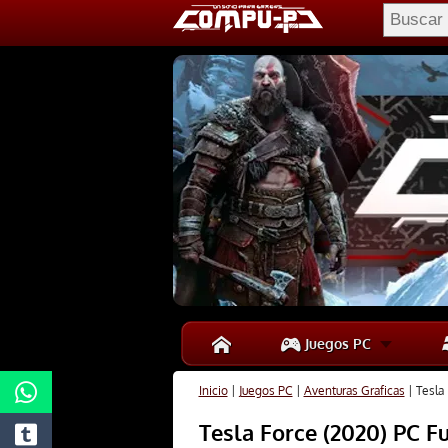
Juegos PC
Inicio
|
Juegos PC
|
Aventuras Graficas
|
Tesla 
Tesla Force (2020) PC Fu