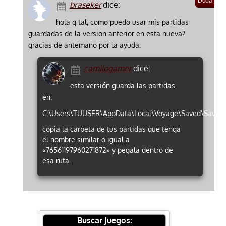
braseker
dice:
hola q tal, como puedo usar mis partidas
guardadas de la version anterior en esta nueva?
gracias de antemano por la ayuda.
camilogamer
dice:
esta versión guarda las partidas
en:
C:\Users\TUUSER\AppData\Local\Voyage\Saved\Save
copia la carpeta de tus partidas que tenga
el nombre similar o igual a
«76561197960271872» y pegala dentro de
esa ruta.
Buscar Juegos: