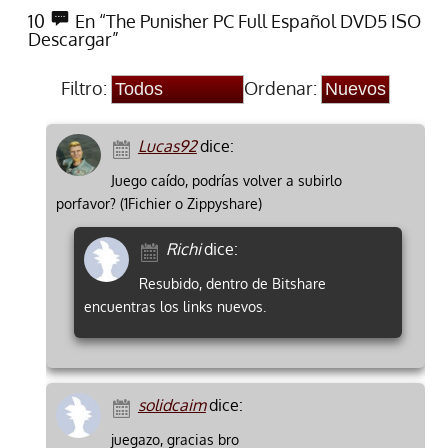
10
En “The Punisher PC Full Español DVD5 ISO
Descargar”
Filtro:
Ordenar:
Lucas92
dice:
Juego caído, podrías volver a subirlo
porfavor? (1Fichier o Zippyshare)
Richi
dice:
Resubido, dentro de Bitshare
encuentras los links nuevos.
solidcaim
dice:
juegazo, gracias bro