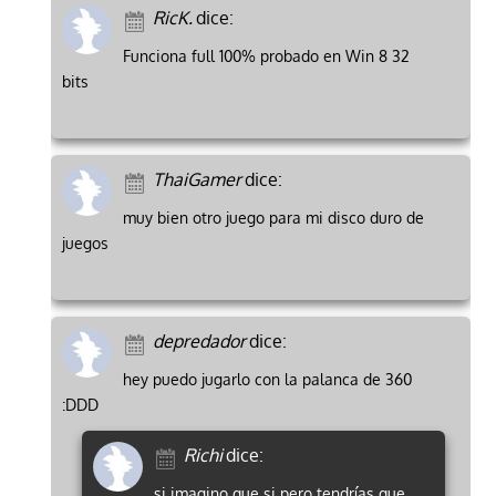
RicK.
dice:
Funciona full 100% probado en Win 8 32
bits
ThaiGamer
dice:
muy bien otro juego para mi disco duro de
juegos
depredador
dice:
hey puedo jugarlo con la palanca de 360
:DDD
Richi
dice:
si imagino que si pero tendrías que