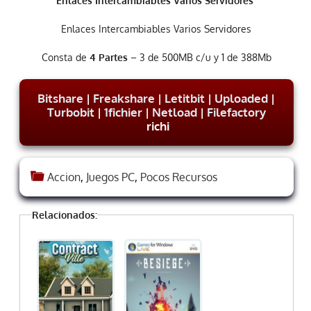
Enlaces Intercambiables Varios Servidores
Enlaces Intercambiables Varios Servidores
Consta de
4 Partes
– 3 de 500MB c/u y 1 de 388Mb
Bitshare
|
Freakshare
|
Letitbit
|
Uploaded
|
Turbobit
|
1fichier
|
Netload
|
Filefactory
richi
Accion
,
Juegos PC
,
Pocos Recursos
Relacionados: